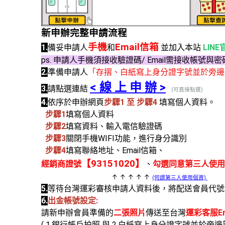
新申辦完整申請流程
手機
Email信箱
1.
備妥申請人
和
並加入本站
LIN
ps. 申請人手機須接收驗證碼/ Email需接收帳號與
2.
準備申請人
「存摺、白紙寫上身分證字號並於旁邊
< 線 上 申 辦 >
3.
請點選連結
(可直接點選)
4.
依序於申辦網頁
步驟1 至 步驟4
填寫個人資料。
步驟1
填寫個人資料
步驟2
填寫資料、輸入電信驗證碼
步驟3
關閉手機WIFI功能，進行身分識別
步驟4
填寫聯絡地址、Email信箱、
【93151020】
經銷商證號
、
勾選同意第三人使用
↑ ↑ ↑ ↑ ↑
(何謂第三人使用個資)
5.
等待台灣運彩審核申請人資料後，將配送會員代號與
6.
出金帳號設定:
請新申辦會員準備的
二張照片
傳送至台灣
運彩客服Em
( 1.銀行帳戶拍照 與 2.白紙寫上身分證字號並於旁邊