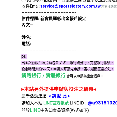
收件Email:
service@sportslottery.com.tw
(可直接點選
-----------------------------------
信件標題: 新會員運彩出金帳戶設定
內文—
姓名:
電話:
-----------------------------------
ps.
出金銀行帳戶照片須包含 姓名、銀行與分行、完整銀行帳號。
設定時間大約5-7天，申請人可預先申請，審核期間正常投注。
網路銀行 / 實體銀行
皆可以申請為出金帳戶。
▸本站另外提供申辦與投注之優惠◂
最新活動連結
< 請 點 此 >
@a9315102
請加入本站
LINE官方帳號
LINE ID :
LINE
並於
中告知會員資訊(格式如下)
------------------------------