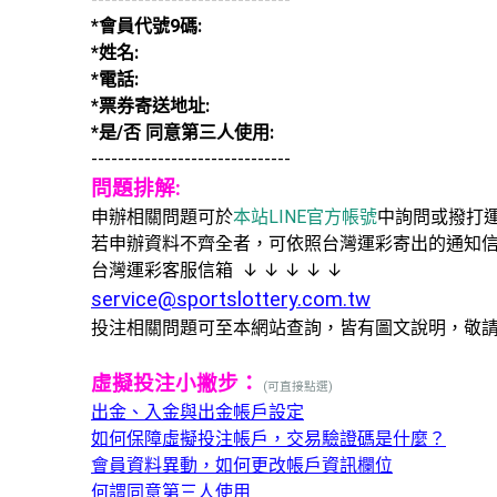
*會員代號9碼:
*姓名:
*電話:
*票券寄送地址:
*是/否 同意第三人使用:
------------------------------
問題排解:
申辦相關問題可於
本站LINE官方帳號
中詢問或撥打
若申辦資料不齊全者，可依照台灣運彩寄出的通知
台灣運彩客服信箱 ↓ ↓ ↓ ↓ ↓
service@sportslottery.com.tw
投注相關問題可至本網站查詢，皆有圖文說明，敬
虛擬投注小撇步：
(可直接點選)
出金、入金與出金帳戶設定
如何保障虛擬投注帳戶，交易驗證碼是什麼？
會員資料異動，如何更改帳戶資訊欄位
何謂同意第三人使用