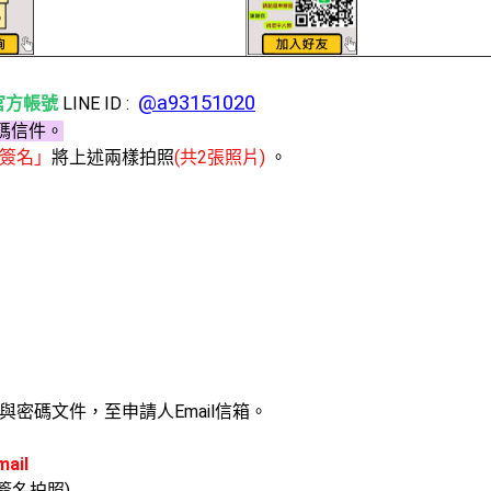
@a93151020
E官方帳號
LINE ID :
密碼信件。
簽名」
將上述兩樣拍照
(共2張照片)
。
密碼文件，至申請人Email信箱。
ail
簽名拍照)